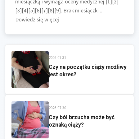
miesiączką i wymaga oceny medycznej [1][2]
[3][4][5][6][7][8][9]. Brak miesiączki ...
Dowiedz się więcej
2026-07-31
Czy na początku ciąży możliwy
jest okres?
2026-07-30
Czy ból brzucha może być
oznaką ciąży?