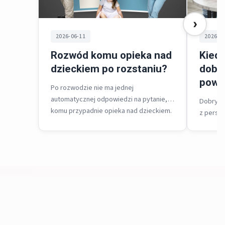
›
2026-06-11
2026-0
Rozwód komu opieka nad
Kiedy
dzieckiem po rozstaniu?
dobr
powi
Po rozwodzie nie ma jednej
automatycznej odpowiedzi na pytanie,
Dobry m
komu przypadnie opieka nad dzieckiem.
z perspe
Sąd zawsze rozstrzyga w trzech
rokiem ż
sferach...
najwyższ