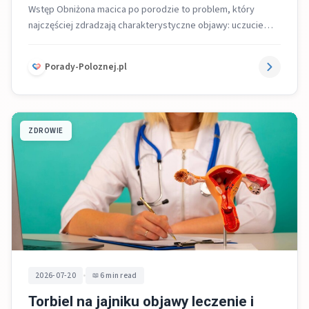
Wstęp Obniżona macica po porodzie to problem, który
najczęściej zdradzają charakterystyczne objawy: uczucie
ciężkości w miednicy, nacisk w pochwie, wrażenie...
Porady-Poloznej.pl
ZDROWIE
•
2026-07-20
6 min read
Torbiel na jajniku objawy leczenie i