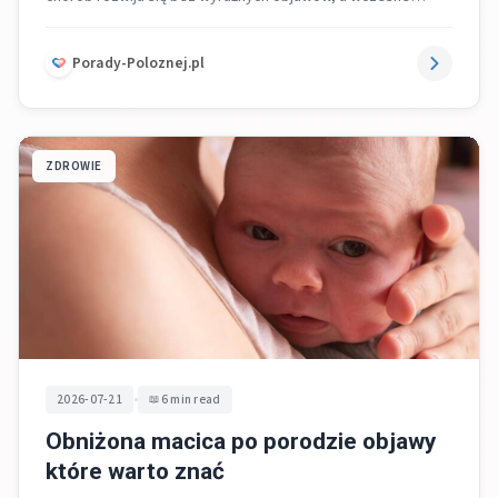
wykrycie pozwala skuteczniej leczyć...
Porady-Poloznej.pl
ZDROWIE
•
2026-07-21
6 min read
Obniżona macica po porodzie objawy
które warto znać