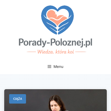
Przejdź
do
treści
Menu
CIĄŻA