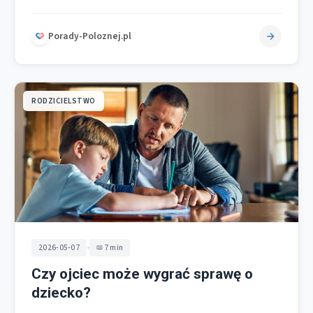
osobistą opiekę nad dzieckiem lub innym chorym
członkiem rodziny…
Porady-Poloznej.pl
RODZICIELSTWO
•
2026-05-07
7 min
Czy ojciec może wygrać sprawę o
dziecko?