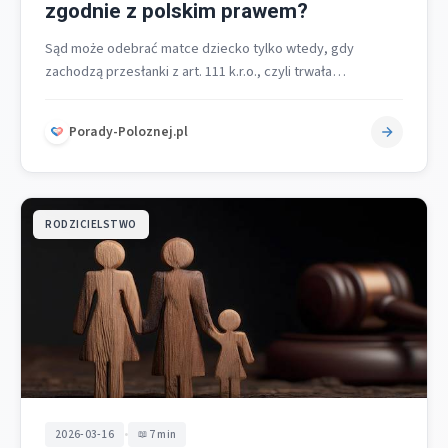
zgodnie z polskim prawem?
Sąd może odebrać matce dziecko tylko wtedy, gdy
zachodzą przesłanki z art. 111 k.r.o., czyli trwała
przeszkoda w wykonywaniu władzy,…
Porady-Poloznej.pl
RODZICIELSTWO
•
2026-03-16
7 min