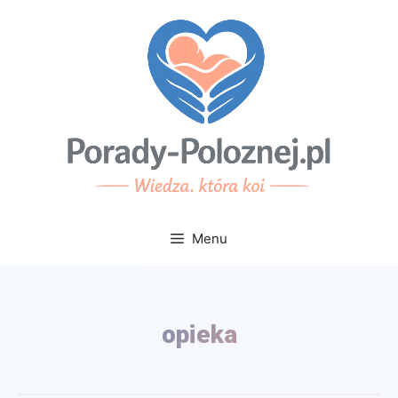
Przejdź
do
treści
Menu
opieka