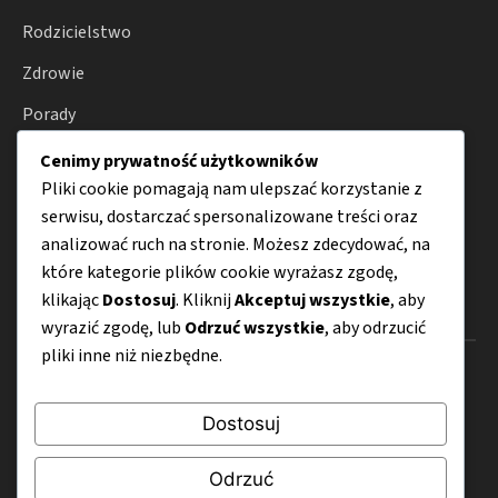
Rodzicielstwo
Zdrowie
Porady
Ciąża
Cenimy prywatność użytkowników
Pliki cookie pomagają nam ulepszać korzystanie z
Poród
serwisu, dostarczać spersonalizowane treści oraz
Karmienie niemowląt
analizować ruch na stronie. Możesz zdecydować, na
które kategorie plików cookie wyrażasz zgodę,
klikając
Dostosuj
. Kliknij
Akceptuj wszystkie
, aby
Menu
wyrazić zgodę, lub
Odrzuć wszystkie
, aby odrzucić
pliki inne niż niezbędne.
O nas
Kontakt
Dostosuj
Mapa strony
Odrzuć