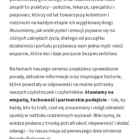
zespół to praktycy – położne, lekarze, specjaliści i
pasjonaci, którzy od lat towarzyszą kobietom i
rodzinom na każdym etapie ich wyjątkowej drogi.
Rozumiemy, jak wiele pytań i emocji pojawia się na
różnych zakrętach życia
, dlatego od początku
działalności portalu przyświeca nam jedna myśl: nieść
wsparcie, które koi i daje poczucie bezpieczeństwa.
Na łamach naszego serwisu znajdziesz sprawdzone
porady, aktualne informacje oraz inspirujące historie,
które powstały w odpowiedzi na realne potrzeby
naszych czytelniczek i czytelników.
Stawiamy na
empatię, fachowość i partnerskie podejście
– tak, by
każdy, kto tu trafi, czuł się zrozumiany i mógł odnaleźć
spokój w natłoku codziennych wyzwań. Wierzymy, że
wiedza podana z troską potrafi ukoić niepewność i dodać
odwagi – to nasza misja od pierwszego dnia istnienia
Porady-Poloznej.pl.