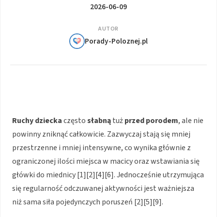
2026-06-09
AUTOR
Porady-Poloznej.pl
Ruchy dziecka
często
słabną
tuż
przed porodem
, ale nie
powinny zniknąć całkowicie. Zazwyczaj stają się mniej
przestrzenne i mniej intensywne, co wynika głównie z
ograniczonej ilości miejsca w macicy oraz wstawiania się
główki do miednicy [1][2][4][6]. Jednocześnie utrzymująca
się regularność odczuwanej aktywności jest ważniejsza
niż sama siła pojedynczych poruszeń [2][5][9].