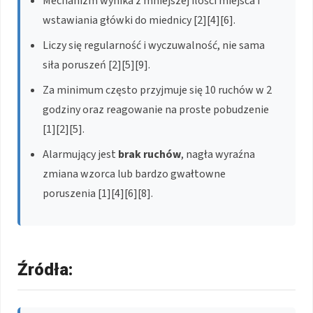
Mechanizm wynika z mniejszej ilości miejsca i
wstawiania główki do miednicy [2][4][6].
Liczy się regularność i wyczuwalność, nie sama
siła poruszeń [2][5][9].
Za minimum często przyjmuje się 10 ruchów w 2
godziny oraz reagowanie na proste pobudzenie
[1][2][5].
Alarmujący jest
brak ruchów
, nagła wyraźna
zmiana wzorca lub bardzo gwałtowne
poruszenia [1][4][6][8].
Źródła: