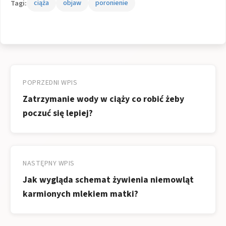
Tagi:
ciąża
objaw
poronienie
Nawigacja
wpisu
POPRZEDNI WPIS
Zatrzymanie wody w ciąży co robić żeby
poczuć się lepiej?
NASTĘPNY WPIS
Jak wygląda schemat żywienia niemowląt
karmionych mlekiem matki?