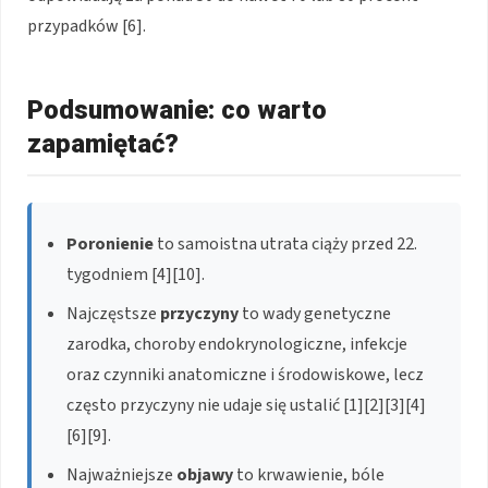
przypadków [6].
Podsumowanie: co warto
zapamiętać?
Poronienie
to samoistna utrata ciąży przed 22.
tygodniem [4][10].
Najczęstsze
przyczyny
to wady genetyczne
zarodka, choroby endokrynologiczne, infekcje
oraz czynniki anatomiczne i środowiskowe, lecz
często przyczyny nie udaje się ustalić [1][2][3][4]
[6][9].
Najważniejsze
objawy
to krwawienie, bóle