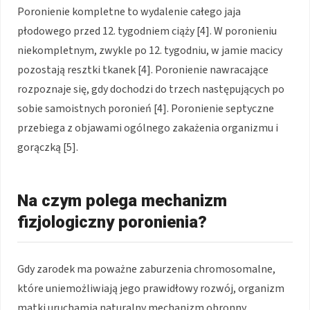
Poronienie kompletne to wydalenie całego jaja
płodowego przed 12. tygodniem ciąży [4]. W poronieniu
niekompletnym, zwykle po 12. tygodniu, w jamie macicy
pozostają resztki tkanek [4]. Poronienie nawracające
rozpoznaje się, gdy dochodzi do trzech następujących po
sobie samoistnych poronień [4]. Poronienie septyczne
przebiega z objawami ogólnego zakażenia organizmu i
gorączką [5].
Na czym polega mechanizm
fizjologiczny poronienia?
Gdy zarodek ma poważne zaburzenia chromosomalne,
które uniemożliwiają jego prawidłowy rozwój, organizm
matki uruchamia naturalny mechanizm obronny.