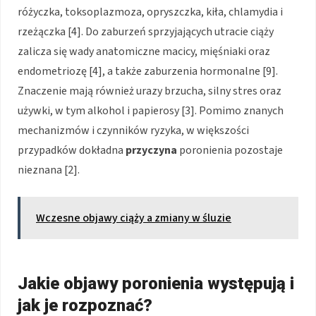
różyczka, toksoplazmoza, opryszczka, kiła, chlamydia i
rzeżączka [4]. Do zaburzeń sprzyjających utracie ciąży
zalicza się wady anatomiczne macicy, mięśniaki oraz
endometriozę [4], a także zaburzenia hormonalne [9].
Znaczenie mają również urazy brzucha, silny stres oraz
używki, w tym alkohol i papierosy [3]. Pomimo znanych
mechanizmów i czynników ryzyka, w większości
przypadków dokładna
przyczyna
poronienia pozostaje
nieznana [2].
Wczesne objawy ciąży a zmiany w śluzie
Jakie objawy poronienia występują i
jak je rozpoznać?