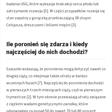
badania USG, które wykazuje brak akcji serca płodu lub
zatrzymanie rozwoju [5]. W części przypadków rozwija się
stan zapalny z gorączką przekraczającą 38 stopni
Celsjusza, dreszczami i bólami mięśni [3].
Ile poronień się zdarza i kiedy
najczęściej do nich dochodzi?
Szacunki wskazują, że poronienia mogą dotyczyć nawet co
drugiej ciąży, co obejmuje także utraty w bardzo
wczesnych fazach [7]. Najczęściej do poronienia dochodzi
w pierwszych trzech miesiącach ciąży, czyli w pierwszym
trymestrze [2]. W tym okresie przeważają utraty związane
z ciężkimi wadami genetycznymi zarodka, które
odpowiadają za ponad 50 do nawet 70 lub 80 procent