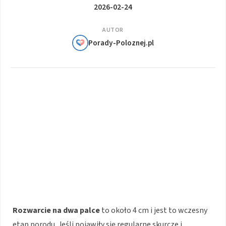
2026-02-24
AUTOR
Porady-Poloznej.pl
Rozwarcie na dwa palce
to około 4 cm i jest to wczesny
etap porodu. Jeśli pojawiły się regularne skurcze i