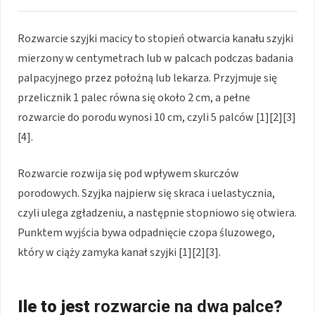
Rozwarcie szyjki macicy to stopień otwarcia kanału szyjki
mierzony w centymetrach lub w palcach podczas badania
palpacyjnego przez położną lub lekarza. Przyjmuje się
przelicznik 1 palec równa się około 2 cm, a pełne
rozwarcie do porodu wynosi 10 cm, czyli 5 palców [1][2][3]
[4].
Rozwarcie rozwija się pod wpływem skurczów
porodowych. Szyjka najpierw się skraca i uelastycznia,
czyli ulega zgładzeniu, a następnie stopniowo się otwiera.
Punktem wyjścia bywa odpadnięcie czopa śluzowego,
który w ciąży zamyka kanał szyjki [1][2][3].
Ile to jest
rozwarcie na dwa palce
?