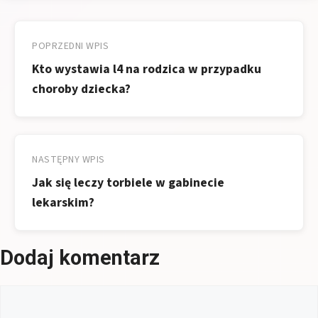
Nawigacja
wpisu
POPRZEDNI WPIS
Kto wystawia l4 na rodzica w przypadku
choroby dziecka?
NASTĘPNY WPIS
Jak się leczy torbiele w gabinecie
lekarskim?
Dodaj komentarz
Komentarz