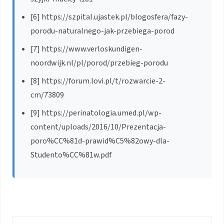
[6] https://szpital.ujastek.pl/blogosfera/fazy-
porodu-naturalnego-jak-przebiega-porod
[7] https://www.verloskundigen-
noordwijk.nl/pl/porod/przebieg-porodu
[8] https://forum.lovi.pl/t/rozwarcie-2-
cm/73809
[9] https://perinatologia.umed.pl/wp-
content/uploads/2016/10/Prezentacja-
poro%CC%81d-prawid%C5%82owy-dla-
Studento%CC%81w.pdf