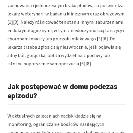
zachowania i jednoczesnym braku płodów, co potwierdza
lekarz weterynarii w badaniu klinicznym oraz obrazowym
[1][3]. Należy różnicować ten stan z innymi zaburzeniami
endokrynologicznymi, w tym z niedoczynnością tarczycy i
chorobami macicy lub gruczołu mlekowego [3][6]. Do
lekarza trzeba zgłosić się niezwłocznie, jeśli pojawia się
silny ból, gorączka, obfita wydzielina z pochwy lub
istotne pogorszenie samopoczucia [6][8].
Jak postępować w domu podczas
epizodu?
W aktualnych zaleceniach nacisk kładzie się na
monitoring, ograniczanie bodźców nasilających
zachowania opiekuńcze oraz wsparcie behawioralne, a nie