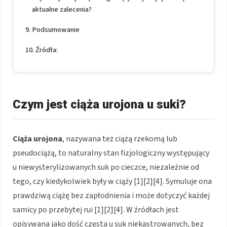
aktualne zalecenia?
Podsumowanie
Źródła:
Czym jest ciąża urojona u suki?
Ciąża urojona
, nazywana też ciążą rzekomą lub
pseudociążą, to naturalny stan fizjologiczny występujący
u niewysterylizowanych suk po cieczce, niezależnie od
tego, czy kiedykolwiek były w ciąży [1][2][4]. Symuluje ona
prawdziwą ciążę bez zapłodnienia i może dotyczyć każdej
samicy po przebytej rui [1][2][4]. W źródłach jest
opisywana jako dość częsta u suk niekastrowanych, bez