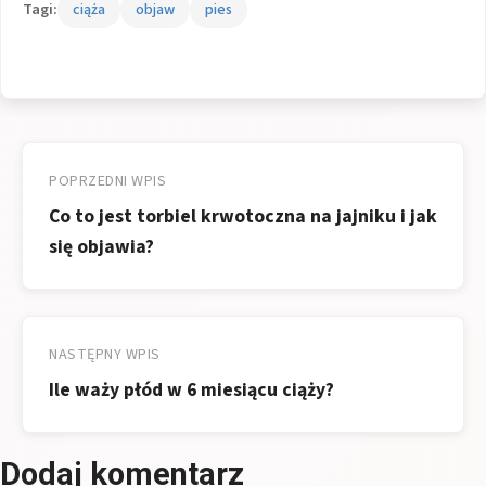
Tagi:
ciąża
objaw
pies
Nawigacja
wpisu
POPRZEDNI WPIS
Co to jest torbiel krwotoczna na jajniku i jak
się objawia?
NASTĘPNY WPIS
Ile waży płód w 6 miesiącu ciąży?
Dodaj komentarz