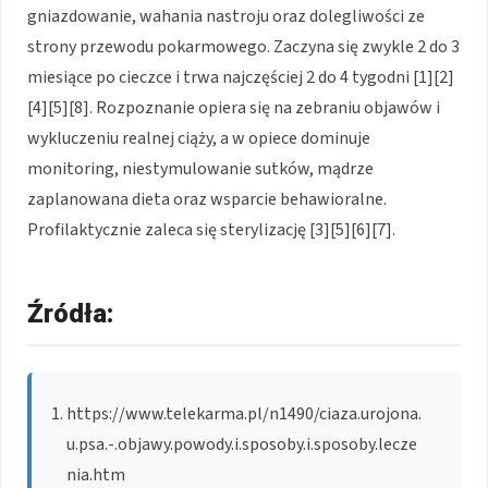
gniazdowanie, wahania nastroju oraz dolegliwości ze
strony przewodu pokarmowego. Zaczyna się zwykle 2 do 3
miesiące po cieczce i trwa najczęściej 2 do 4 tygodni [1][2]
[4][5][8]. Rozpoznanie opiera się na zebraniu objawów i
wykluczeniu realnej ciąży, a w opiece dominuje
monitoring, niestymulowanie sutków, mądrze
zaplanowana dieta oraz wsparcie behawioralne.
Profilaktycznie zaleca się sterylizację [3][5][6][7].
Źródła:
https://www.telekarma.pl/n1490/ciaza.urojona.
u.psa.-.objawy.powody.i.sposoby.i.sposoby.lecze
nia.htm