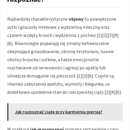
Najbardziej charakterystyczne
objawy
to powiększone
sutki i gruczoły mlekowe z wydzieliną mleczną oraz
czasem wzdęty brzuch i wydzielina z pochwy [1][2][3][4]
[6]. Równolegle pojawiają się zmiany behawioralne
obejmujące gniazdowanie, obronę terytorium, lizanie
okolicy brzucha i sutków, a także emocjonalne
rozchwianie od nerwowości i agresji po apatię lub
silniejsze domaganie się pieszczot [1][3][6]. Częste są
również zaburzenia apetytu, wymioty i biegunka, co
dodatkowo upodabnia stan do rzeczywistej ciąży [2][4][6].
Jak rozpoznać ciążę przy karmieniu piersią?
W praktyce
jak je rozpoznać
pomaga zestawienie czasu