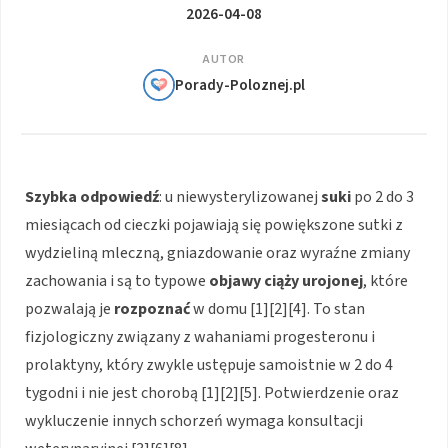
2026-04-08
AUTOR
Porady-Poloznej.pl
Szybka odpowiedź
: u niewysterylizowanej
suki
po 2 do 3
miesiącach od cieczki pojawiają się powiększone sutki z
wydzieliną mleczną, gniazdowanie oraz wyraźne zmiany
zachowania i są to typowe
objawy
ciąży urojonej
, które
pozwalają je
rozpoznać
w domu [1][2][4]. To stan
fizjologiczny związany z wahaniami progesteronu i
prolaktyny, który zwykle ustępuje samoistnie w 2 do 4
tygodni i nie jest chorobą [1][2][5]. Potwierdzenie oraz
wykluczenie innych schorzeń wymaga konsultacji