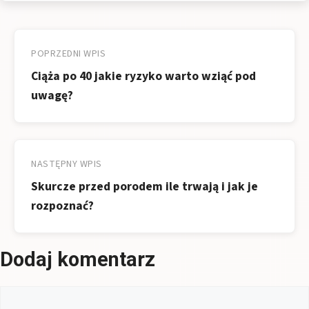
Nawigacja
wpisu
POPRZEDNI WPIS
Ciąża po 40 jakie ryzyko warto wziąć pod
uwagę?
NASTĘPNY WPIS
Skurcze przed porodem ile trwają i jak je
rozpoznać?
Dodaj komentarz
Komentarz