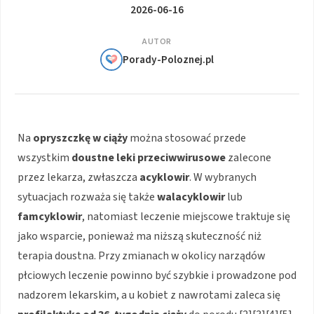
2026-06-16
AUTOR
Porady-Poloznej.pl
Na
opryszczkę w ciąży
można stosować przede
wszystkim
doustne leki przeciwwirusowe
zalecone
przez lekarza, zwłaszcza
acyklowir
. W wybranych
sytuacjach rozważa się także
walacyklowir
lub
famcyklowir
, natomiast leczenie miejscowe traktuje się
jako wsparcie, ponieważ ma niższą skuteczność niż
terapia doustna. Przy zmianach w okolicy narządów
płciowych leczenie powinno być szybkie i prowadzone pod
nadzorem lekarskim, a u kobiet z nawrotami zaleca się