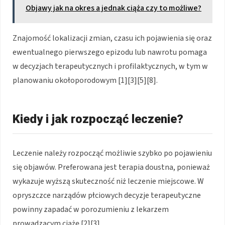
Objawy jak na okres a jednak ciąża czy to możliwe?
Znajomość lokalizacji zmian, czasu ich pojawienia się oraz
ewentualnego pierwszego epizodu lub nawrotu pomaga
w decyzjach terapeutycznych i profilaktycznych, w tym w
planowaniu okołoporodowym [1][3][5][8].
Kiedy i jak rozpocząć leczenie?
Leczenie należy rozpocząć możliwie szybko po pojawieniu
się objawów. Preferowana jest terapia doustna, ponieważ
wykazuje wyższą skuteczność niż leczenie miejscowe. W
opryszczce narządów płciowych decyzje terapeutyczne
powinny zapadać w porozumieniu z lekarzem
prowadzącym ciążę [2][3].