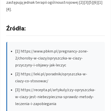
zastępują jednak terapii ogólnoustrojowej [2][3][5][6][1]
[4].
Źródła:
[1] https://www.pbkm.pl/pregnancy-zone-
2/choroby-w-ciazy/opryszczka-w-ciazy-
przyczyny-i-objawy-jak-leczyc
[2] https://leki.pl/poradnik/opryszczka-w-
ciazy-co-stosowac/
[3] https://recepta.pl/artykuly/czy-opryszczka-
w-ciazy-jest-niebezpieczna-sprawdz-metody-
leczenia-i-zapobiegania