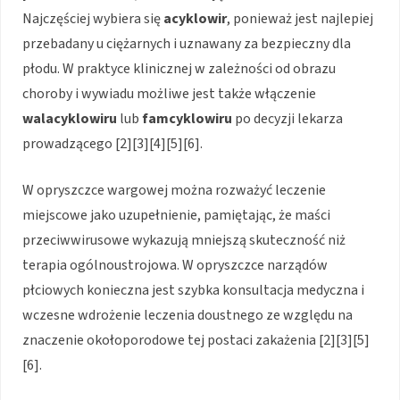
Najczęściej wybiera się
acyklowir
, ponieważ jest najlepiej
przebadany u ciężarnych i uznawany za bezpieczny dla
płodu. W praktyce klinicznej w zależności od obrazu
choroby i wywiadu możliwe jest także włączenie
walacyklowiru
lub
famcyklowiru
po decyzji lekarza
prowadzącego [2][3][4][5][6].
W opryszczce wargowej można rozważyć leczenie
miejscowe jako uzupełnienie, pamiętając, że maści
przeciwwirusowe wykazują mniejszą skuteczność niż
terapia ogólnoustrojowa. W opryszczce narządów
płciowych konieczna jest szybka konsultacja medyczna i
wczesne wdrożenie leczenia doustnego ze względu na
znaczenie okołoporodowe tej postaci zakażenia [2][3][5]
[6].