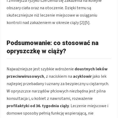
i zmniejsza ryzyko szerzenia się zakażenia na kolejne
obszary ciała oraz na otoczenie. Dzięki temu są
skuteczniejsze niż leczenie miejscowe w osiąganiu
kontroli nad zakażeniem w okresie ciąży [2][5].
Podsumowanie: co stosować na
opryszczkę w ciąży?
Najważniejsze jest szybkie wdrożenie
doustnych leków
przeciwwirusowych
, z naciskiem na
acyklowir
jako lek
najlepiej przebadany i uznany za bezpieczny u ciężarnych.
W opryszczce narządów płciowych niezbędna jest pilna
konsultacja i, u kobiet z nawrotami, rozważenie
profilaktyki od 36. tygodnia ciąży
. Leczenie miejscowe i
domowe sposoby pełnią funkcję wspierającą, nie