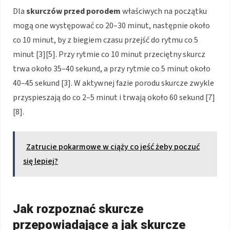
Dla
skurczów przed porodem
właściwych na początku
mogą one występować co 20–30 minut, następnie około
co 10 minut, by z biegiem czasu przejść do rytmu co 5
minut [3][5]. Przy rytmie co 10 minut przeciętny skurcz
trwa około 35–40 sekund, a przy rytmie co 5 minut około
40–45 sekund [3]. W aktywnej fazie porodu skurcze zwykle
przyspieszają do co 2–5 minut i trwają około 60 sekund [7]
[8].
Zatrucie pokarmowe w ciąży co jeść żeby poczuć
się lepiej?
Jak rozpoznać skurcze
przepowiadające a jak skurcze