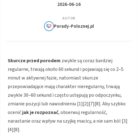
2026-06-16
AUTOR
Porady-Poloznej.pl
Skurcze przed porodem
zwykle są coraz bardziej
regularne, trwają około 60 sekund i pojawiają się co 2–5
minut w aktywnej fazie, natomiast skurcze
przepowiadające mają charakter nieregularny, trwają
zwykle 30–60 sekund i często ustępują po odpoczynku,
zmianie pozycji lub nawodnieniu [1][2][7][8]. Aby szybko
ocenić
jak je rozpoznać
, obserwuj regularność,
narastanie oraz wpływ na szyjkę macicy, a nie sam ból [3]
[4][8].