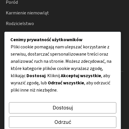
Poród
Karmienie niemowląt
Rodzicielstwo
Zdrowie
Cenimy prywatność użytkowników
Porady
Pliki cookie pomagają nam ulepszać korzystanie z
serwisu, dostarczać spersonalizowane treści oraz
analizować ruch na stronie. Możesz zdecydować, na
Menu
które kategorie plików cookie wyrażasz zgodę,
klikając
Dostosuj
. Kliknij
Akceptuj wszystkie
, aby
O nas
wyrazić zgodę, lub
Odrzuć wszystkie
, aby odrzucić
pliki inne niż niezbędne.
Kontakt
Mapa strony
Dostosuj
Polityka prywatności
Odrzuć