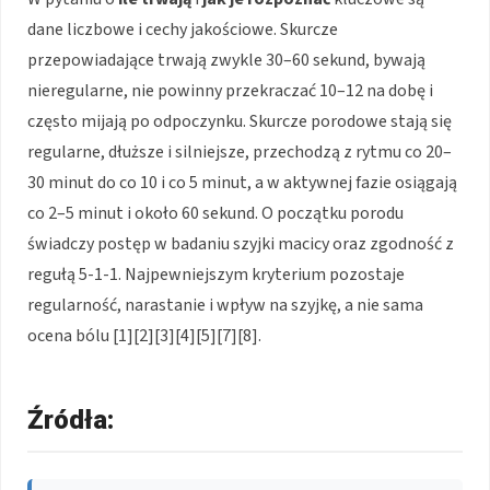
dane liczbowe i cechy jakościowe. Skurcze
przepowiadające trwają zwykle 30–60 sekund, bywają
nieregularne, nie powinny przekraczać 10–12 na dobę i
często mijają po odpoczynku. Skurcze porodowe stają się
regularne, dłuższe i silniejsze, przechodzą z rytmu co 20–
30 minut do co 10 i co 5 minut, a w aktywnej fazie osiągają
co 2–5 minut i około 60 sekund. O początku porodu
świadczy postęp w badaniu szyjki macicy oraz zgodność z
regułą 5-1-1. Najpewniejszym kryterium pozostaje
regularność, narastanie i wpływ na szyjkę, a nie sama
ocena bólu [1][2][3][4][5][7][8].
Źródła: