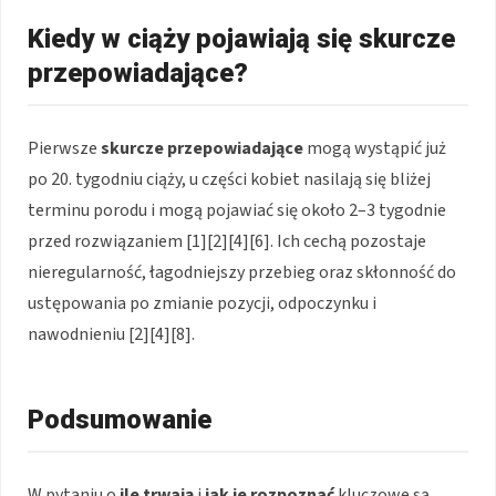
Kiedy w ciąży pojawiają się skurcze
przepowiadające?
Pierwsze
skurcze przepowiadające
mogą wystąpić już
po 20. tygodniu ciąży, u części kobiet nasilają się bliżej
terminu porodu i mogą pojawiać się około 2–3 tygodnie
przed rozwiązaniem [1][2][4][6]. Ich cechą pozostaje
nieregularność, łagodniejszy przebieg oraz skłonność do
ustępowania po zmianie pozycji, odpoczynku i
nawodnieniu [2][4][8].
Podsumowanie
W pytaniu o
ile trwają
i
jak je rozpoznać
kluczowe są