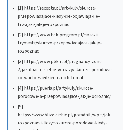
[1] https://recepta.pl/artykuly/skurcze-
przepowiadajace-kiedy-sie-pojawiaja-ile-
trwaja-i-jak-je-rozpoznac
[2] https://www.bebiprogram.pl/ciaza/ii-
trymestr/skurcze-przepowiadajace-jak-je-
rozpoznac
[3] https://www.pbkm.pl/pregnancy-zone-
2/jak-dbac-o-siebie-w-ciazy/skurcze-porodowe-
co-warto-wiedziec-na-ich-temat
[4] https://pueria.pl/artykuly/skurcze-
porodowe-a-przepowiadajace-jak-je-odroznic/
[5]
https://www.blizejciebie.pl/poradnik/wpis/jak-
rozpoznac-i-liczyc-skurcze-porodowe-kiedy-