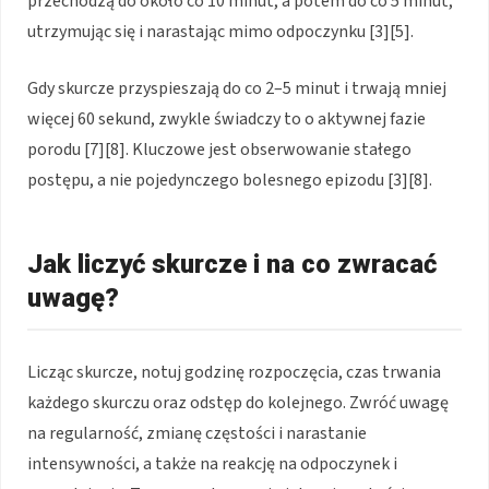
przechodzą do około co 10 minut, a potem do co 5 minut,
utrzymując się i narastając mimo odpoczynku [3][5].
Gdy skurcze przyspieszają do co 2–5 minut i trwają mniej
więcej 60 sekund, zwykle świadczy to o aktywnej fazie
porodu [7][8]. Kluczowe jest obserwowanie stałego
postępu, a nie pojedynczego bolesnego epizodu [3][8].
Jak liczyć skurcze i na co zwracać
uwagę?
Licząc skurcze, notuj godzinę rozpoczęcia, czas trwania
każdego skurczu oraz odstęp do kolejnego. Zwróć uwagę
na regularność, zmianę częstości i narastanie
intensywności, a także na reakcję na odpoczynek i