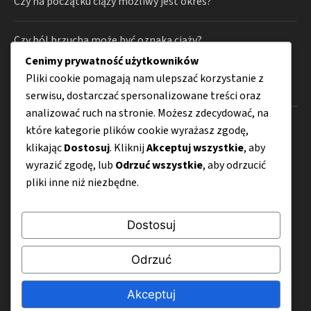
Czy na początku ciąży możliwy jest okres?
Czy ból brzucha może być oznaką ciąży?
Cenimy prywatność użytkowników
Pliki cookie pomagają nam ulepszać korzystanie z
Kategorie
serwisu, dostarczać spersonalizowane treści oraz
analizować ruch na stronie. Możesz zdecydować, na
Ciąża
które kategorie plików cookie wyrażasz zgodę,
klikając
Dostosuj
. Kliknij
Akceptuj wszystkie
, aby
Poród
wyrazić zgodę, lub
Odrzuć wszystkie
, aby odrzucić
Karmienie niemowląt
pliki inne niż niezbędne.
Rodzicielstwo
Dostosuj
Zdrowie
Porady
Odrzuć
Akceptuj
Menu