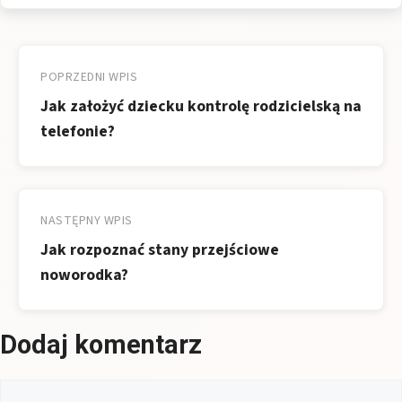
Nawigacja
wpisu
POPRZEDNI WPIS
Jak założyć dziecku kontrolę rodzicielską na
telefonie?
NASTĘPNY WPIS
Jak rozpoznać stany przejściowe
noworodka?
Dodaj komentarz
Komentarz