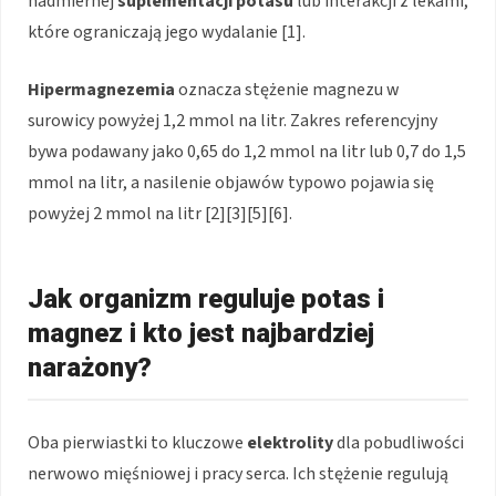
nadmiernej
suplementacji potasu
lub interakcji z lekami,
które ograniczają jego wydalanie [1].
Hipermagnezemia
oznacza stężenie magnezu w
surowicy powyżej 1,2 mmol na litr. Zakres referencyjny
bywa podawany jako 0,65 do 1,2 mmol na litr lub 0,7 do 1,5
mmol na litr, a nasilenie objawów typowo pojawia się
powyżej 2 mmol na litr [2][3][5][6].
Jak organizm reguluje potas i
magnez i kto jest najbardziej
narażony?
Oba pierwiastki to kluczowe
elektrolity
dla pobudliwości
nerwowo mięśniowej i pracy serca. Ich stężenie regulują