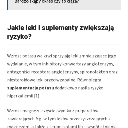
Bardzo skąpy okres czy to ciąża?
Jakie leki i suplementy zwiększają
ryzyko?
Wzrost potasu we krwi sprzyjają leki zmniejszające jego
wydalanie, w tym inhibitory konwertazy angiotensyny,
antagoniści receptora angiotensyny, spironolakton oraz
niesteroidowe leki przeciwzapalne. Równoległa
suplementacja potasu
dodatkowo nasila ryzyko
hiperkaliemii [1].
Wzrost magnezu częściej wynika z preparatów
zawierających Mg, w tym leków przeczyszczających z
magnezem, a także z terapii solami litu i współistnienia