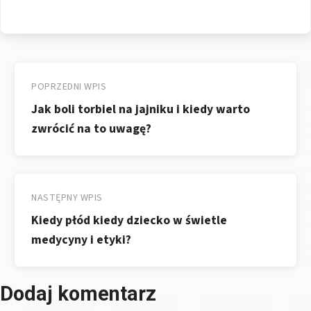
Nawigacja
wpisu
POPRZEDNI WPIS
Jak boli torbiel na jajniku i kiedy warto
zwrócić na to uwagę?
NASTĘPNY WPIS
Kiedy płód kiedy dziecko w świetle
medycyny i etyki?
Dodaj komentarz