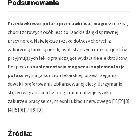
Podsumowanie
Przedawkować potas
i
przedawkować magnez
można,
choć u zdrowych osób jest to rzadkie dzięki sprawnej
pracy nerek. Największe ryzyko dotyczy chorych z
zaburzoną funkcją nerek, osób starszych oraz pacjentów
przyjmujących leki ograniczające wydalanie elektrolitów.
Bezpieczna
suplementacja magnezu
i
suplementacja
potasu
wymaga kontroli lekarskiej, przestrzegania
dawek i preferowania zbilansowanej diety. Utrzymanie
stężeń w granicach fizjologii minimalizuje ryzyko
zaburzeń pracy serca, mięśni i układu nerwowego [1][2][3]
[4][5][6][7][8][9].
Źródła: