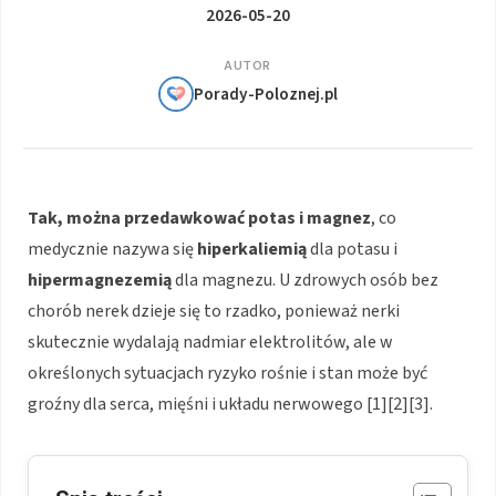
2026-05-20
AUTOR
Porady-Poloznej.pl
Tak, można przedawkować potas i magnez
, co
medycznie nazywa się
hiperkaliemią
dla potasu i
hipermagnezemią
dla magnezu. U zdrowych osób bez
chorób nerek dzieje się to rzadko, ponieważ nerki
skutecznie wydalają nadmiar elektrolitów, ale w
określonych sytuacjach ryzyko rośnie i stan może być
groźny dla serca, mięśni i układu nerwowego [1][2][3].