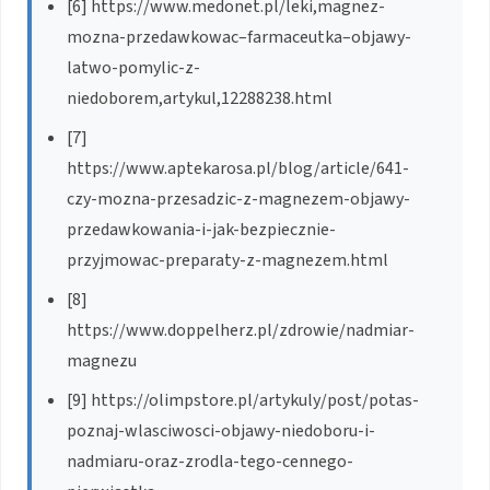
[6] https://www.medonet.pl/leki,magnez-
mozna-przedawkowac–farmaceutka–objawy-
latwo-pomylic-z-
niedoborem,artykul,12288238.html
[7]
https://www.aptekarosa.pl/blog/article/641-
czy-mozna-przesadzic-z-magnezem-objawy-
przedawkowania-i-jak-bezpiecznie-
przyjmowac-preparaty-z-magnezem.html
[8]
https://www.doppelherz.pl/zdrowie/nadmiar-
magnezu
[9] https://olimpstore.pl/artykuly/post/potas-
poznaj-wlasciwosci-objawy-niedoboru-i-
nadmiaru-oraz-zrodla-tego-cennego-