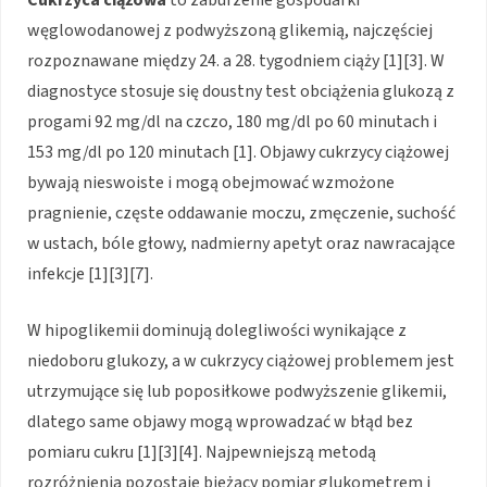
węglowodanowej z podwyższoną glikemią, najczęściej
rozpoznawane między 24. a 28. tygodniem ciąży [1][3]. W
diagnostyce stosuje się doustny test obciążenia glukozą z
progami 92 mg/dl na czczo, 180 mg/dl po 60 minutach i
153 mg/dl po 120 minutach [1]. Objawy cukrzycy ciążowej
bywają nieswoiste i mogą obejmować wzmożone
pragnienie, częste oddawanie moczu, zmęczenie, suchość
w ustach, bóle głowy, nadmierny apetyt oraz nawracające
infekcje [1][3][7].
W hipoglikemii dominują dolegliwości wynikające z
niedoboru glukozy, a w cukrzycy ciążowej problemem jest
utrzymujące się lub poposiłkowe podwyższenie glikemii,
dlatego same objawy mogą wprowadzać w błąd bez
pomiaru cukru [1][3][4]. Najpewniejszą metodą
rozróżnienia pozostaje bieżący pomiar glukometrem i