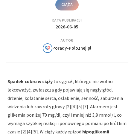
CIĄŻA
DATA PUBLIKACJI
2026-06-05
AUTOR
Porady-Poloznej.pl
Spadek cukru w ciąży
to sygnał, którego nie wolno
lekceważyć, zwłaszcza gdy pojawiają się nagły głód,
drżenie, kołatanie serca, osłabienie, senność, zaburzenia
widzenia lub zawroty głowy [2][4][5][7]. Alarmem jest
glikemia poniżej 70 mg/dl, czyli mniej niż 3,9 mmol/l, co
wymaga szybkiej reakcji i ponownego pomiaru po krótkim
czasie [2][4][5]. W ciąży każdy epizod
hipoglikemii