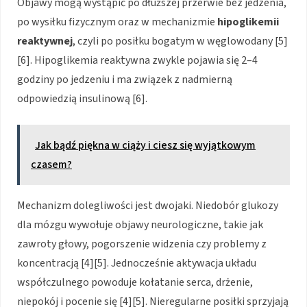
Objawy mogą wystąpić po dłuższej przerwie bez jedzenia,
po wysiłku fizycznym oraz w mechanizmie
hipoglikemii
reaktywnej
, czyli po posiłku bogatym w węglowodany [5]
[6]. Hipoglikemia reaktywna zwykle pojawia się 2–4
godziny po jedzeniu i ma związek z nadmierną
odpowiedzią insulinową [6].
Jak bądź piękna w ciąży i ciesz się wyjątkowym
czasem?
Mechanizm dolegliwości jest dwojaki. Niedobór glukozy
dla mózgu wywołuje objawy neurologiczne, takie jak
zawroty głowy, pogorszenie widzenia czy problemy z
koncentracją [4][5]. Jednocześnie aktywacja układu
współczulnego powoduje kołatanie serca, drżenie,
niepokój i pocenie się [4][5]. Nieregularne posiłki sprzyjają