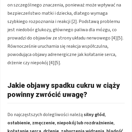
on szczególnego znaczenia, ponieważ może wpływać na
bezpieczeństwo matki i dziecka, dlatego wymaga
szybkiego rozpoznania i reakcji [2]. Podstawą problemu
jest niedobór glukozy, głównego paliwa dla mózgu, co
prowadzi do objawów ze strony układu nerwowego [4][5].
Równocześnie uruchamia się reakcja współczulna,
powodująca objawy adrenergiczne jak kołatanie serca,
drżenie czy niepokój [4][5].
Jakie objawy spadku cukru w ciąży
powinny zwrócić uwagę?
Do najczęstszych dolegliwości należą
silny głód
,
osłabienie
,
zmęczenie
,
niepokój lub rozdrażnienie
,
kołatanie serca
,
drżenie
,
zaburzenia widzenia
,
bladość