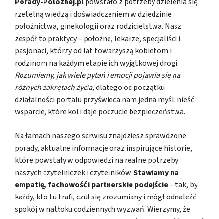
Porady-Poloznej.pl
powstało z potrzeby dzielenia się
rzetelną wiedzą i doświadczeniem w dziedzinie
położnictwa, ginekologii oraz rodzicielstwa. Nasz
zespół to praktycy – położne, lekarze, specjaliści i
pasjonaci, którzy od lat towarzyszą kobietom i
rodzinom na każdym etapie ich wyjątkowej drogi.
Rozumiemy, jak wiele pytań i emocji pojawia się na
różnych zakrętach życia
, dlatego od początku
działalności portalu przyświeca nam jedna myśl: nieść
wsparcie, które koi i daje poczucie bezpieczeństwa.
Na łamach naszego serwisu znajdziesz sprawdzone
porady, aktualne informacje oraz inspirujące historie,
które powstały w odpowiedzi na realne potrzeby
naszych czytelniczek i czytelników.
Stawiamy na
empatię, fachowość i partnerskie podejście
– tak, by
każdy, kto tu trafi, czuł się zrozumiany i mógł odnaleźć
spokój w natłoku codziennych wyzwań. Wierzymy, że