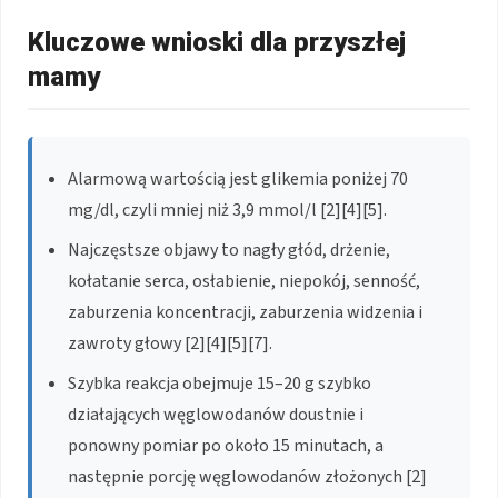
Kluczowe wnioski dla przyszłej
mamy
Alarmową wartością jest glikemia poniżej 70
mg/dl, czyli mniej niż 3,9 mmol/l [2][4][5].
Najczęstsze objawy to nagły głód, drżenie,
kołatanie serca, osłabienie, niepokój, senność,
zaburzenia koncentracji, zaburzenia widzenia i
zawroty głowy [2][4][5][7].
Szybka reakcja obejmuje 15–20 g szybko
działających węglowodanów doustnie i
ponowny pomiar po około 15 minutach, a
następnie porcję węglowodanów złożonych [2]