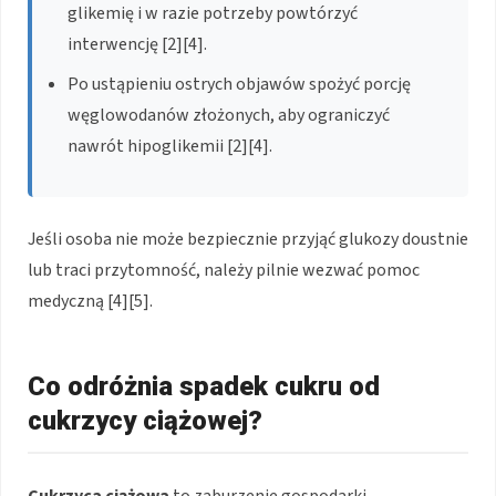
glikemię i w razie potrzeby powtórzyć
interwencję [2][4].
Po ustąpieniu ostrych objawów spożyć porcję
węglowodanów złożonych, aby ograniczyć
nawrót hipoglikemii [2][4].
Jeśli osoba nie może bezpiecznie przyjąć glukozy doustnie
lub traci przytomność, należy pilnie wezwać pomoc
medyczną [4][5].
Co odróżnia spadek cukru od
cukrzycy ciążowej?
Cukrzyca ciążowa
to zaburzenie gospodarki