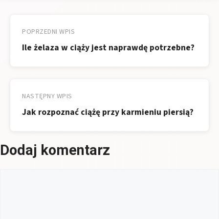
Nawigacja
wpisu
POPRZEDNI WPIS
Ile żelaza w ciąży jest naprawdę potrzebne?
NASTĘPNY WPIS
Jak rozpoznać ciążę przy karmieniu piersią?
Dodaj komentarz
Komentarz