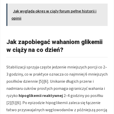
Jak wygląda okres w ciąży forum pełne historii i
opinii
Jak zapobiegać wahaniom glikemii
w ciąży na co dzień?
Stabilizacji sprzyja częste jedzenie mniejszych porcji co 2–
3 godziny, co w praktyce oznacza co najmniej 6 mniejszych
posiłków dziennie [5][6]. Unikanie długich przerw i
nadmiaru cukrów prostych pomaga ograniczyć wahania i
ryzyko
hipoglikemii reaktywnej
2–4 godziny po posiłku
[2][5][6]. Po epizodzie hipoglikemii zaleca się łączenie
łatwo przyswajalnych węglowodanów z późniejszą porcją