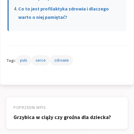
Co to jest profilaktyka zdrowia i dlaczego
warto o niej pamiętać?
Tagi:
puls
serce
zdrowie
Nawigacja
wpisu
POPRZEDNI WPIS
Grzybica w ciąży czy groźna dla dziecka?