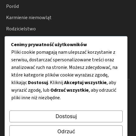
Poród
Karmienie niemowląt
Rodzicielstwo
Zdrowie
Cenimy prywatność użytkowników
Porady
Pliki cookie pomagają nam ulepszać korzystanie z
serwisu, dostarczać spersonalizowane treści oraz
analizować ruch na stronie. Możesz zdecydować, na
Menu
które kategorie plików cookie wyrażasz zgodę,
klikając
Dostosuj
. Kliknij
Akceptuj wszystkie
, aby
O nas
wyrazić zgodę, lub
Odrzuć wszystkie
, aby odrzucić
pliki inne niż niezbędne.
Kontakt
Mapa strony
Dostosuj
Polityka prywatności
Odrzuć