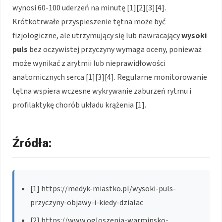
wynosi 60-100 uderzeń na minutę [1][2][3][4].
Krótkotrwałe przyspieszenie tętna może być
fizjologiczne, ale utrzymujący się lub nawracający
wysoki
puls
bez oczywistej przyczyny wymaga oceny, ponieważ
może wynikać z arytmii lub nieprawidłowości
anatomicznych serca [1][3][4]. Regularne monitorowanie
tętna wspiera wczesne wykrywanie zaburzeń rytmu i
profilaktykę chorób układu krążenia [1].
Źródła:
[1] https://medyk-miastko.pl/wysoki-puls-
przyczyny-objawy-i-kiedy-dzialac
[2] https://www.ogloszenia-warminsko-