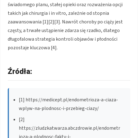
świadomego planu, stałej opieki oraz rozważenia opcji
takich jak chirurgia i in vitro, zależnie od stopnia
zaawansowania [1][2][3]. Nawrót choroby po ciąży jest
częsty, a trwałe ustąpienie zdarza się rzadko, dlatego
długofalowa strategia kontroli objawów i płodności
pozostaje kluczowa [4].
Źródła:
[1] https://medicept.pl/endometrioza-a-ciaza-
wplyw-na-plodnosc-i-przebieg-ciazy/
[2]
https://zludzkatwarza.abczdrowie.pl/endometr
ioza-a-plodnosc-fakty-i-