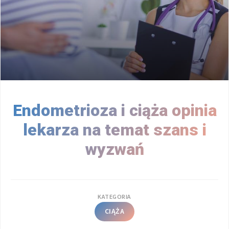
Endometrioza i ciąża opinia
lekarza na temat szans i
wyzwań
KATEGORIA
CIĄŻA