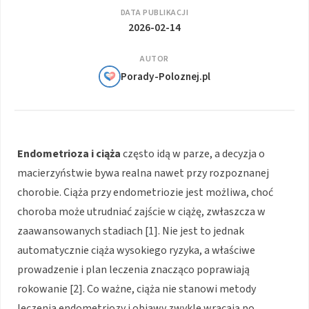
DATA PUBLIKACJI
2026-02-14
AUTOR
Porady-Poloznej.pl
Endometrioza i ciąża
często idą w parze, a decyzja o
macierzyństwie bywa realna nawet przy rozpoznanej
chorobie. Ciąża przy endometriozie jest możliwa, choć
choroba może utrudniać zajście w ciążę, zwłaszcza w
zaawansowanych stadiach [1]. Nie jest to jednak
automatycznie ciąża wysokiego ryzyka, a właściwe
prowadzenie i plan leczenia znacząco poprawiają
rokowanie [2]. Co ważne, ciąża nie stanowi metody
leczenia endometriozy i objawy zwykle wracają po