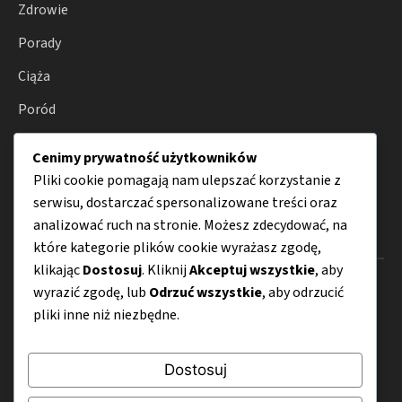
Zdrowie
Porady
Ciąża
Poród
Karmienie niemowląt
Cenimy prywatność użytkowników
Rodzicielstwo
Pliki cookie pomagają nam ulepszać korzystanie z
serwisu, dostarczać spersonalizowane treści oraz
analizować ruch na stronie. Możesz zdecydować, na
Menu
które kategorie plików cookie wyrażasz zgodę,
klikając
Dostosuj
. Kliknij
Akceptuj wszystkie
, aby
O nas
wyrazić zgodę, lub
Odrzuć wszystkie
, aby odrzucić
pliki inne niż niezbędne.
Kontakt
Mapa strony
Dostosuj
Polityka prywatności